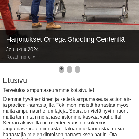
Harjoitukset Omega Shooting Centerillä
Joulukuu 2024
Read more
Etusivu
Tervetuloa ampumaseuramme kotisivulle!
Olemme hyvähenkinen ja ketterä ampumaseura action air-
ja practical-harrastajille. Toki moni meistä harrastaa myös
muita ampumaurheilun lajeja. Seura on vielä hyvin nuori,
mutta toimintamme ja jäsenistömme kasvaa vauhdilla!
Seuran aktiiveilla on useiden vuosien kokemus
ampumaseuratoiminnasta. Haluamme kannustaa uusia
harrastajia mielenkiintoisen harrastuksen pariin. Ota